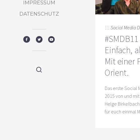
IMPRESSUM
DATENSCHUTZ
Social Media D
#SMDB11 
Einfach, a
Mit einer 
Orient.
Das erste Social 
2015 von und mit
Helge Birkelbach
für euch einmal