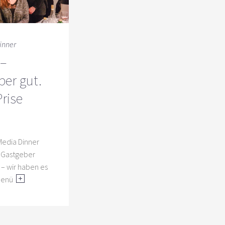
inner
–
ber gut.
Prise
Media Dinner
 Gastgeber
 – wir haben es
 Menü