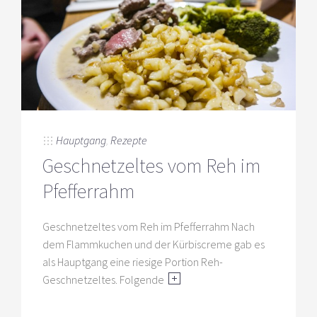
Hauptgang
,
Rezepte
Geschnetzeltes vom Reh im
Pfefferrahm
Geschnetzeltes vom Reh im Pfefferrahm Nach
dem Flammkuchen und der Kürbiscreme gab es
als Hauptgang eine riesige Portion Reh-
Geschnetzeltes. Folgende