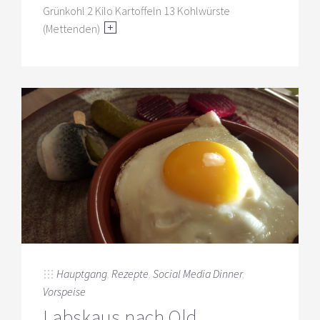
Grünkohl 2 Kilo Kartoffeln 13 Kohlwürste
(Mettenden)
Hauptgang
,
Rezepte
,
Social Media Dinner
,
Vorspeise
Labskaus nach Old