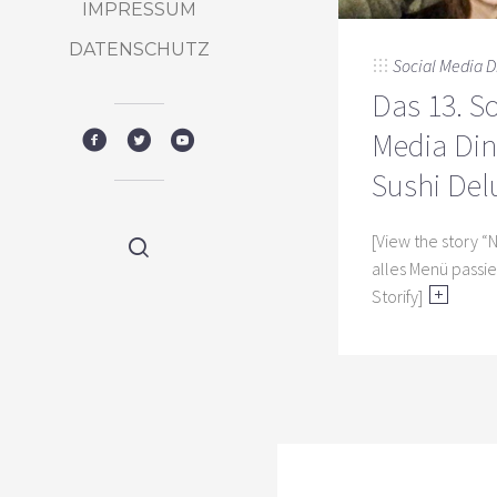
IMPRESSUM
DATENSCHUTZ
Social Media D
Das 13. So
Media Din
Sushi Del
[View the story 
alles Menü passi
Storify]