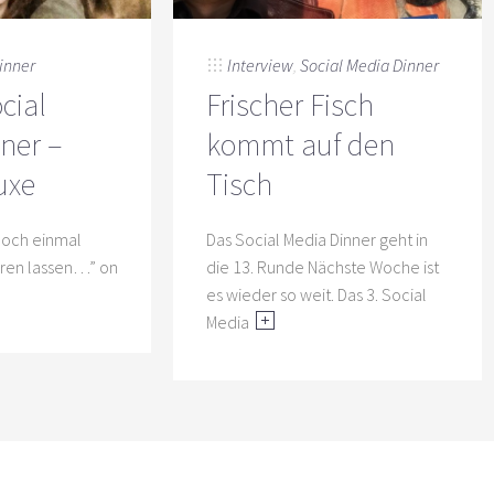
inner
Interview
,
Social Media Dinner
cial
Frischer Fisch
ner –
kommt auf den
uxe
Tisch
“Noch einmal
Das Social Media Dinner geht in
eren lassen…” on
die 13. Runde Nächste Woche ist
es wieder so weit. Das 3. Social
Media