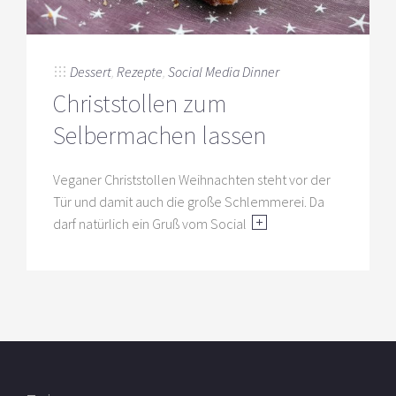
Dessert
,
Rezepte
,
Social Media Dinner
Christstollen zum
Selbermachen lassen
Veganer Christstollen Weihnachten steht vor der
Tür und damit auch die große Schlemmerei. Da
darf natürlich ein Gruß vom Social