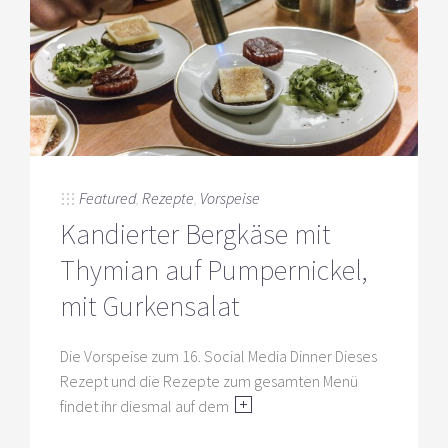
Featured
,
Rezepte
,
Vorspeise
Kandierter Bergkäse mit
Thymian auf Pumpernickel,
mit Gurkensalat
Die Vorspeise zum 16. Social Media Dinner Dieses
Rezept und die Rezepte zum gesamten Menü
findet ihr diesmal auf dem