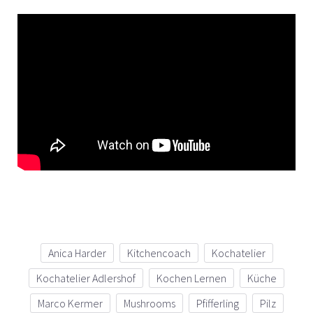
Anica Harder
Kitchencoach
Kochatelier
Kochatelier Adlershof
Kochen Lernen
Küche
Marco Kermer
Mushrooms
Pfifferling
Pilz