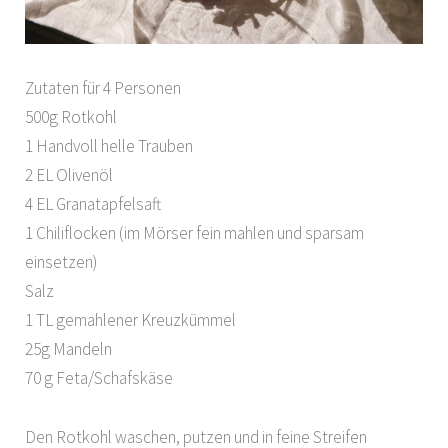
Zutaten für 4 Personen
500g Rotkohl
1 Handvoll helle Trauben
2 EL Olivenöl
4 EL Granatapfelsaft
1 Chiliflocken (im Mörser fein mahlen und sparsam
einsetzen)
Salz
1 TL gemahlener Kreuzkümmel
25g Mandeln
70 g Feta/Schafskäse
Den Rotkohl waschen, putzen und in feine Streifen