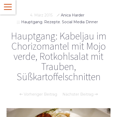
4. März 2015
Anica Harder
Hauptgang
,
Rezepte
,
Social Media Dinner
Hauptgang: Kabeljau im
Chorizomantel mit Mojo
verde, Rotkohlsalat mit
Trauben,
Süßkartoffelschnitten
Vorheriger Beitrag
Nächster Beitrag