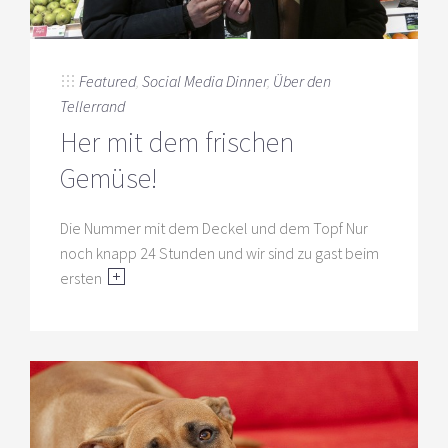
Featured
,
Social Media Dinner
,
Über den
Tellerrand
Her mit dem frischen
Gemüse!
Die Nummer mit dem Deckel und dem Topf Nur
noch knapp 24 Stunden und wir sind zu gast beim
ersten