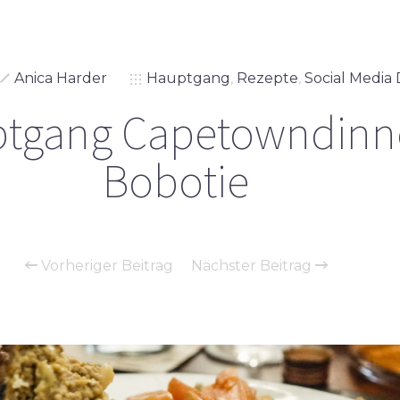
Anica Harder
Hauptgang
,
Rezepte
,
Social Media
tgang Capetowndinn
Bobotie
Vorheriger Beitrag
Nächster Beitrag