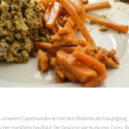
ei unserem Capetowndinner mit dem Bobotie als Hauptgang. 
nischer Hackfleischauflauf. Die Gewürze wie Kurkuma, Curry, 