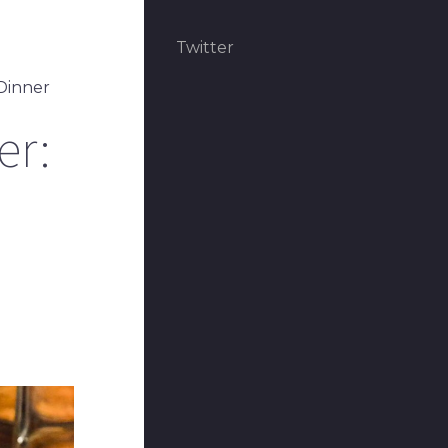
Twitter
 Dinner
er: