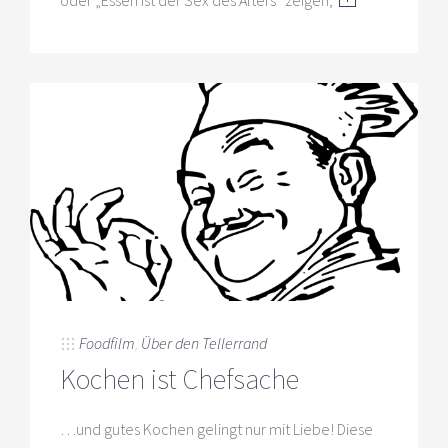
Foodfilm
,
Über den Tellerrand
Kochen ist Chefsache
…und gutes Kochen gelingt nur mit Liebe! Diese