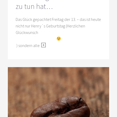
zu tun hat…
Das Glück gepachtet Freitag der 13. – das ist heute
nicht nur Henry´s Geburtstag (Herzlichen
Glückwunsch
) sondern alle