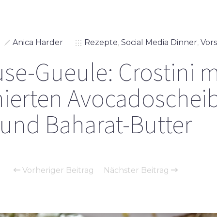
Anica Harder
Rezepte
,
Social Media Dinner
,
Vors
se-Gueule: Crostini m
nierten Avocadoschei
und Baharat-Butter
Vorheriger Beitrag
Nächster Beitrag